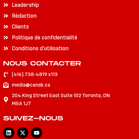
Leadership
Rédaction
Clients
Politique de confidentialité
Conditions d'utilisation
NOUS CONTACTER
(416) 738-4819 x113
media@cansb.ca
204 King Street East Suite 102 Toronto, ON
M5A 1J7
SUIVEZ-NOUS
L
X
Y
i
-
o