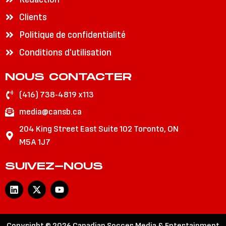
Clients
Politique de confidentialité
Conditions d'utilisation
NOUS CONTACTER
(416) 738-4819 x113
media@cansb.ca
204 King Street East Suite 102 Toronto, ON
M5A 1J7
SUIVEZ-NOUS
L
X
Y
i
-
o
n
t
u
k
w
t
e
i
u
Copyright © 2026 Canadian Soccer Media & Entertainment