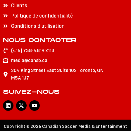
Clients
Politique de confidentialité
Conditions d'utilisation
NOUS CONTACTER
(416) 738-4819 x113
media@cansb.ca
204 King Street East Suite 102 Toronto, ON
M5A 1J7
SUIVEZ-NOUS
L
X
Y
i
-
o
n
t
u
k
w
t
e
i
u
Copyright © 2026 Canadian Soccer Media & Entertainment
d
t
b